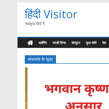
हिंदी Visitor
सबकुछ हिंदी में
ब्लॉगिंग
स्टडी टिप्स
कंप्यूटर
फुल फॉर्म
देश
सफलता के सूत्र