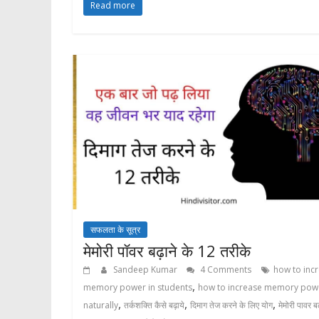
Read more
सफलता के सूत्र
मेमोरी पॉवर बढ़ाने के 12 तरीके
Sandeep Kumar
4 Comments
how to inc
,
memory power in students
how to increase memory pow
,
,
,
naturally
तर्कशक्ति कैसे बढ़ाये
दिमाग तेज करने के लिए योग
मेमोरी पावर बढ