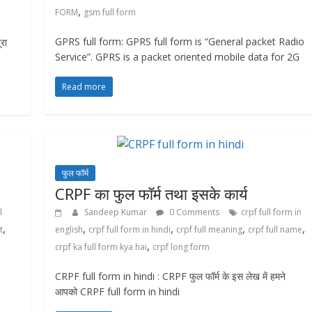
,
FORM
gsm full form
GPRS full form: GPRS full form is “General packet Radio
रा
Service”. GPRS is a packet oriented mobile data for 2G
Read more
फुल फॉर्म
CRPF का फुल फॉर्म तथा इसके कार्य
l
Sandeep Kumar
0 Comments
crpf full form in
,
,
,
,
,
t
english
crpf full form in hindi
crpf full meaning
crpf full name
,
crpf ka full form kya hai
crpf long form
CRPF full form in hindi : CRPF फुल फॉर्म के इस लेख में हमने
आपको CRPF full form in hindi