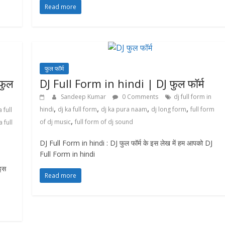
Read more
फुल फॉर्म
फुल
DJ Full Form in hindi | DJ फुल फॉर्म
Sandeep Kumar
0 Comments
dj full form in
,
,
,
,
hindi
dj ka full form
dj ka pura naam
dj long form
full form
 full
,
of dj music
full form of dj sound
a full
DJ Full Form in hindi : DJ फुल फॉर्म के इस लेख में हम आपको DJ
Full Form in hindi
इस
Read more