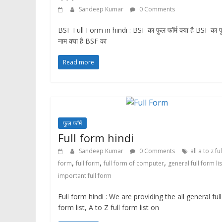
Sandeep Kumar
0 Comments
BSF Full Form in hindi : BSF का फुल फॉर्म क्या है BSF का पू
नाम क्या है BSF का
Read more
फुल फॉर्म
Full form hindi
Sandeep Kumar
0 Comments
all a to z ful
,
,
,
form
full form
full form of computer
general full form lis
important full form
Full form hindi : We are providing the all general full
form list, A to Z full form list on