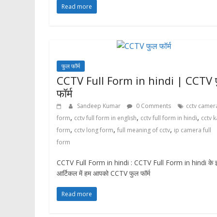
Read more
फुल फॉर्म
CCTV Full Form in hindi | CCTV 
फॉर्म
Sandeep Kumar
0 Comments
cctv camera
,
,
,
form
cctv full form in english
cctv full form in hindi
cctv k
,
,
,
form
cctv long form
full meaning of cctv
ip camera full
form
CCTV Full Form in hindi : CCTV Full Form in hindi के 
आर्टिकल में हम आपको CCTV फुल फॉर्म
Read more