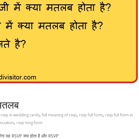
 मतलब
,
,
,
f rsvp in wedding cards
full meaning of rsvp
rsvp full form
rsvp full form in
,
nciation
rsvp long form
होगा यह RSVP क्या होता है और RSVP