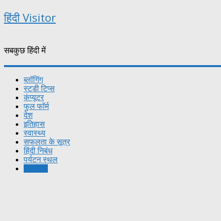
हिंदी Visitor
सबकुछ हिंदी में
ब्लॉगिंग
स्टडी टिप्स
कंप्यूटर
फुल फॉर्म
देश
इतिहास
स्वास्थ्य
सफलता के सूत्र
हिंदी निबंध
पर्यटन स्थल
महाभारत