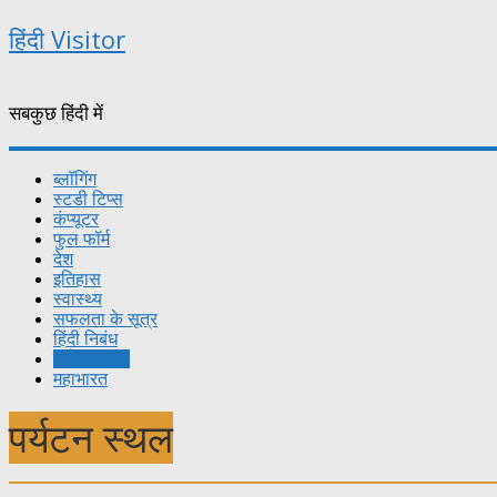
हिंदी Visitor
सबकुछ हिंदी में
ब्लॉगिंग
स्टडी टिप्स
कंप्यूटर
फुल फॉर्म
देश
इतिहास
स्वास्थ्य
सफलता के सूत्र
हिंदी निबंध
पर्यटन स्थल
महाभारत
पर्यटन स्थल