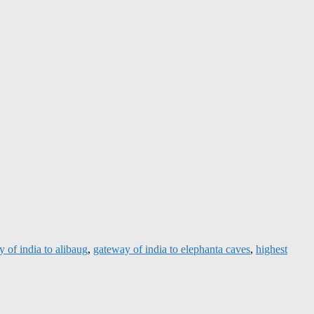
 of india to alibaug
,
gateway of india to elephanta caves
,
highest