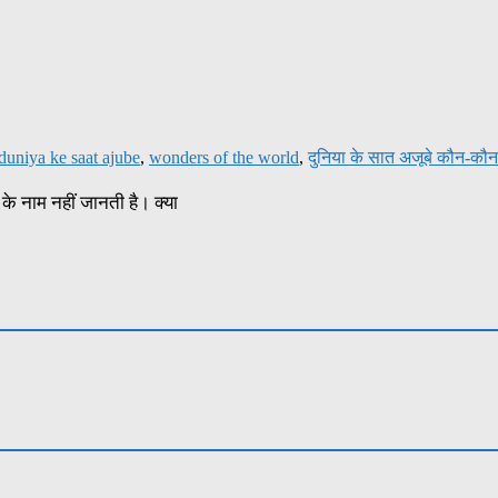
duniya ke saat ajube
,
wonders of the world
,
दुनिया के सात अजूबे कौन-कौन 
के नाम नहीं जानती है। क्या