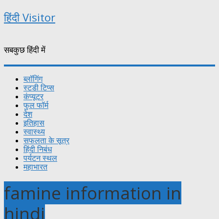
हिंदी Visitor
सबकुछ हिंदी में
ब्लॉगिंग
स्टडी टिप्स
कंप्यूटर
फुल फॉर्म
देश
इतिहास
स्वास्थ्य
सफलता के सूत्र
हिंदी निबंध
पर्यटन स्थल
महाभारत
famine information in
hindi